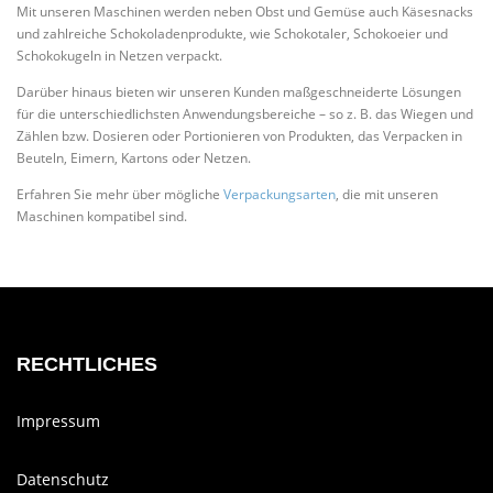
Mit unseren Maschinen werden neben Obst und Gemüse auch Käses­nacks
und zahl­reiche Scho­ko­la­den­pro­dukte, wie Scho­ko­taler, Scho­koeier und
Scho­ko­kugeln in Netzen verpackt.
Darüber hinaus bieten wir unseren Kunden maß­ge­schnei­derte Lösungen
für die unter­schied­lichsten Anwen­dungs­be­reiche – so z. B. das Wiegen und
Zählen bzw. Dosieren oder Por­tio­nieren von Pro­dukten, das Ver­packen in
Beuteln, Eimern, Kartons oder Netzen.
Erfahren Sie mehr über mög­liche
Ver­pa­ckungs­arten
, die mit unseren
Maschinen kom­pa­tibel sind.
RECHTLICHES
Impressum
Datenschutz