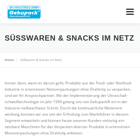
Menü
ÜBER UNS
BRAN­CHEN­LÖ­SUNGEN
SÜSS­WAREN & SNACKS IM NETZ
VER­PA­CKUNGS­ARTEN
MASCHINEN
Home
Süß­waren & Snacks im Netz
UNSERE LÖSUNGEN
Immer dann, wenn es darum geht, Pro­dukte aus der Food- oder Nonfood-
Industrie in arten­reinen Netz­ver­pa­ckungen ohne Drahtclip zu ver­packen,
sind wir Ihr Ansprech­partner. Mit der Imple­men­tierung der Ultra­schall­
schweiß­tech­no­logie im Jahr 1994 gelang uns von Gekupack® ein in der
GEBRAUCHT- & BESTANDSMASCHINEN
KONTAKT
Industrie viel­be­ach­teter Schritt. Durch die kon­ti­nu­ier­liche Wei­ter­ent­
wicklung konnten wir uns seit der Erfindung zum Markt­führer in diesem
Segment ent­wi­ckeln und können heute unseren Kunden viel­seitig ein­
setzbare Maschinen für das Ver­packen diverser Pro­dukte in arten­reinen
KAR­RIERE
EN
Mono­ver­pa­ckungen ohne Drahtclip anbieten.