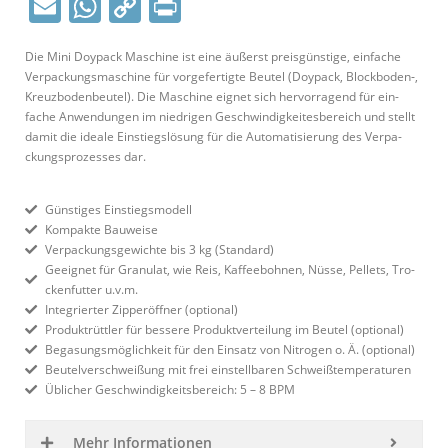
Email
WhatsApp
Copy
Print
Link
Die Mini Doypack Maschine ist eine äußerst preis­günstige, ein­fache
Ver­pa­ckungs­ma­schine für vor­ge­fer­tigte Beutel (Doypack, Blockboden‑,
Kreuz­bo­den­beutel). Die Maschine eignet sich her­vor­ragend für ein­
fache Anwen­dungen im nied­rigen Geschwin­dig­kei­tes­be­reich und stellt
damit die ideale Ein­stiegs­lösung für die Auto­ma­ti­sierung des Ver­pa­
ckungs­pro­zesses dar.
Güns­tiges Einstiegsmodell
Kom­pakte Bauweise
Ver­pa­ckungs­ge­wichte bis 3 kg (Standard)
Geeignet für Gra­nulat, wie Reis, Kaf­fee­bohnen, Nüsse, Pellets, Tro­
cken­futter u.v.m.
Inte­grierter Zip­per­öffner (optional)
Pro­dukt­rüttler für bessere Pro­dukt­ver­teilung im Beutel (optional)
Bega­sungs­mög­lichkeit für den Einsatz von Nitrogen o. Ä. (optional)
Beu­tel­ver­schweißung mit frei ein­stell­baren Schweißtemperaturen
Üblicher Geschwin­dig­keits­be­reich: 5 – 8 BPM
Mehr Infor­ma­tionen