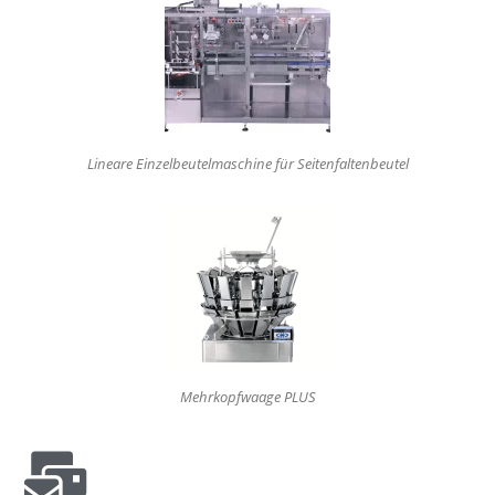
Lineare Ein­zel­beu­tel­ma­schine für Seitenfaltenbeutel
Mehr­kopf­waage PLUS