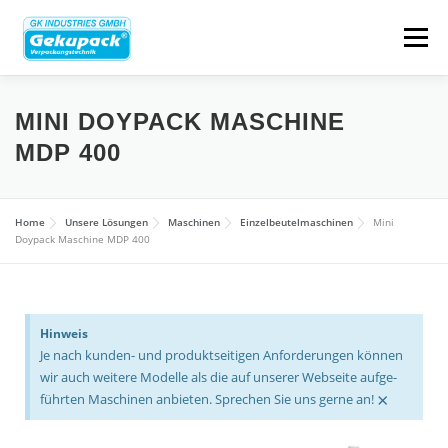
Menü
ÜBER UNS
BRAN­CHEN­LÖ­SUNGEN
MINI DOYPACK MASCHINE
MDP 400
VER­PA­CKUNGS­ARTEN
MASCHINEN
Home
Unsere Lösungen
Maschinen
Ein­zel­beu­tel­ma­schinen
Mini
Doypack Maschine MDP 400
UNSERE LÖSUNGEN
Hinweis
GEBRAUCHT- & BESTANDSMASCHINEN
KONTAKT
Je nach kunden- und pro­dukt­sei­tigen Anfor­de­rungen können
wir auch weitere Modelle als die auf unserer Web­seite auf­ge­
×
führten Maschinen anbieten. Sprechen Sie uns gerne an!
KAR­RIERE
EN