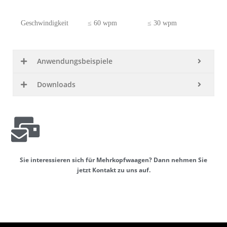
Geschwindigkeit
≤ 60 wpm
≤ 30 wpm
≤ 
Anwen­dungs­bei­spiele
Down­loads
Sie inter­es­sieren sich für Mehr­kopf­waagen? Dann nehmen Sie
jetzt Kontakt zu uns auf.