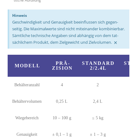
tische Abfüllung
Hinweis
Geschwin­digkeit und Genau­igkeit beein­flussen sich gegen­
seitig. Die Maxi­mal­werte sind nicht mit­ein­ander kom­bi­nierbar.
Sämt­liche tech­nische Angaben sind abhängig von dem tat­
×
säch­lichem Produkt, dem Ziel­ge­wicht und Zielvolumen.
PRÄ­
STANDARD
STA
MODELL
ZISION
2/2.4L
Behälteranzahl
4
2
Behältervolumen
0,25 L
2,4 L
Wiegebereich
10 – 100 g
≤ 5 kg
≤
Genauigkeit
± 0,1 – 1 g
± 1 – 3 g
± 