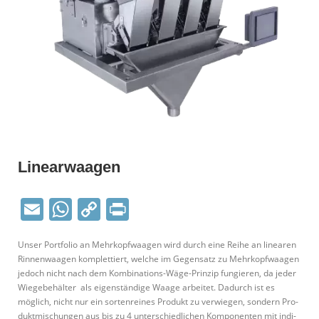
Line­ar­waagen
Email
WhatsApp
Copy
Print
Link
Unser Port­folio an Mehr­kopf­waagen wird durch eine Reihe an linearen
Rin­nen­waagen kom­plet­tiert, welche im Gegensatz zu Mehr­kopf­waagen
jedoch nicht nach dem Kom­bi­na­tions-Wäge-Prinzip fun­gieren, da jeder
Wie­ge­be­hälter als eigen­ständige Waage arbeitet. Dadurch ist es
möglich, nicht nur ein sor­ten­reines Produkt zu ver­wiegen, sondern Pro­
dukt­mi­schungen aus bis zu 4 unter­schied­lichen Kom­po­nenten mit indi­